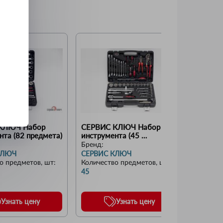
КЛЮЧ Набор 
СЕРВИС КЛЮЧ Набор 
СЕРВИС
нта (82 предмета)
инструмента (45 
инструм
предметов)
3/4
Бренд:
Бренд:
КЛЮЧ
СЕРВИС КЛЮЧ
СЕРВИ
о предметов, шт
:
Количество предметов, шт
:
Количес
45
15
Узнать цену
Узнать цену