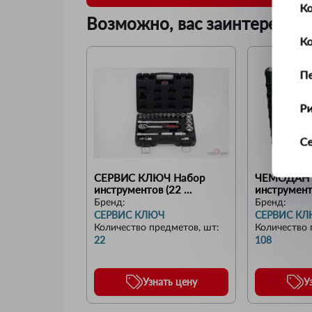
Ко
Возможно, вас заинтересует
К
П
Р
С
Т
СЕРВИС КЛЮЧ Набор 
ЧЕМОДАН Н
инструментов (22 
инструмента
предмета)
предметов)
Бренд:
Бренд:
У
СЕРВИС КЛЮЧ
СЕРВИС К
Количество предметов, шт
:
Количество 
22
108
Ус
Ш
Узнать цену
У
Щ