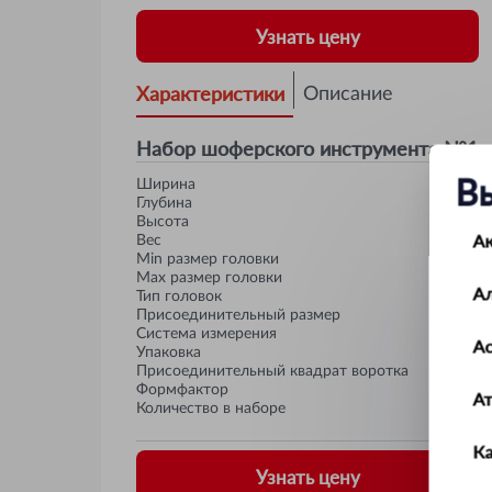
Узнать цену
Характеристики
Описание
Набор шоферского инструмента №1
В
Ширина
Глубина
Высота
А
Вес
Min размер головки
Max размер головки
А
Тип головок
Присоединительный размер
Система измерения
Ас
Упаковка
Присоединительный квадрат воротка
Формфактор
А
Количество в наборе
К
Узнать цену