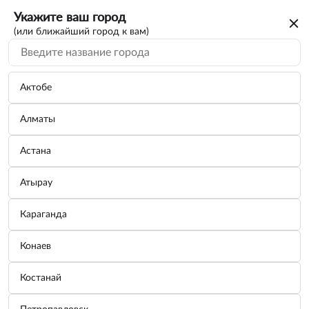
Укажите ваш город
(или ближайший город к вам)
Актобе
Алматы
Астана
Атырау
Караганда
Набор инструмента 8 предметов (сумка)
Конаев
КТ-703017
Костанай
Бренд:
KRAFT