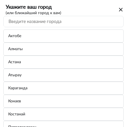
Укажите ваш город
(или ближайший город к вам)
Актобе
Алматы
Астана
Атырау
Караганда
ЧЕМОДАН Набор инструмента (44
Конаев
предмета)
Костанай
Бренд:
СЕРВИС КЛЮЧ