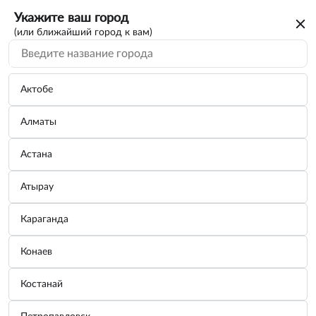
Укажите ваш город
(или ближайший город к вам)
Актобе
Алматы
Астана
Атырау
Караганда
Автошампунь "Auto Shampoo" (канистра
Конаев
20 кг)
Костанай
Бренд:
GRASS