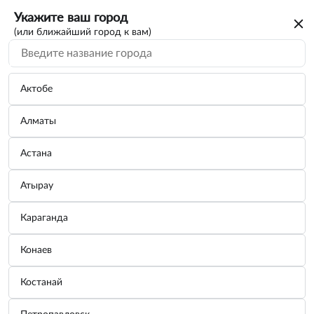
Укажите ваш город
(или ближайший город к вам)
Актобе
Алматы
Астана
Атырау
Караганда
Гамак 200 х 100 см, без планок PALISAD
Конаев
69585
Костанай
Бренд:
PALISAD