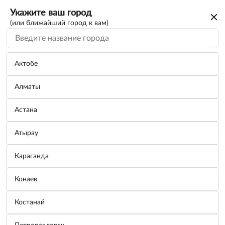
Укажите ваш город
(или ближайший город к вам)
Актобе
Алматы
Астана
Атырау
Караганда
Устройство для подъема за колесо
Конаев
Бренд:
СЕРВИС КЛЮЧ
Костанай
Узнать цену