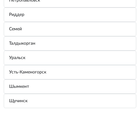
Петропавловск
Узнать цену
Риддер
Характеристики
Семей
Характеристики
Талдыкорган
Напряжение
24V
Тип автолампы
R5W
Уральск
Цоколь
BA15d
Мощность, Вт
5W
Усть-Каменогорск
Возможно, вас заинтересует
Шымкент
Щучинск