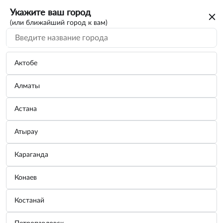
Укажите ваш город
(или ближайший город к вам)
Актобе
Алматы
Астана
Атырау
Караганда
Лампа накаливания, 24V, 5W HELLA -
Конаев
8GA002071-361
Костанай
Бренд:
AUTOPROFI