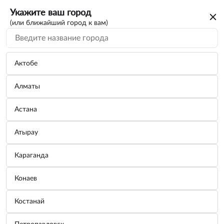
Укажите ваш город
(или ближайший город к вам)
Актобе
Алматы
Астана
Атырау
Караганда
Лампа накаливания, 24V 15W HELLA -
Конаев
8GM002091-261
Костанай
Бренд:
AUTOPROFI