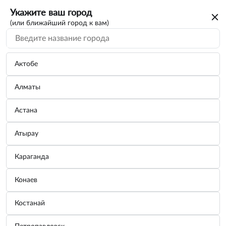
Укажите ваш город
(или ближайший город к вам)
Актобе
Алматы
Астана
Атырау
Караганда
Капот Sandero 13- 651001918R Jorden
Конаев
JH07SDR13043
Костанай
Бренд:
Jorden