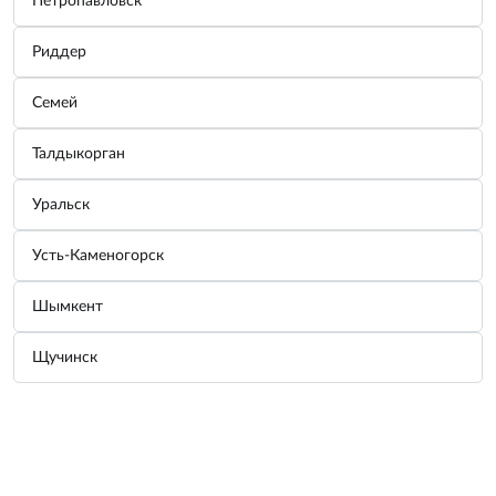
Петропавловск
Узнать цену
Риддер
Характеристики
Семей
Характеристики
Талдыкорган
Размеры
21,3 х 14 х 6 см
Описание
Уральск
Усть-Каменогорск
Описание

Автомобильный адаптер (инвертер) 24/220V 
Шымкент
позволяет владельцам автомобилей в дорожных 
условиях сделать возможной работу бытовой 
Щучинск
аудио-видео техники, компьютера, ноутбука и 
прочей оргтехники. Встроенная схема защиты 
Развернуть описание
предохраняет устройство от преждевременного 
выхода из строя в случаях низкого или высокого 
входного напряжения, неправильной полярности, 
Возможно, вас заинтересует