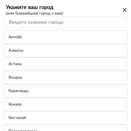
Укажите ваш город
(или ближайший город к вам)
Актобе
Алматы
Астана
Атырау
Караганда
Автомобильный инвертор 12/220V AVS
Конаев
IN-400W
Костанай
Бренд:
AVS