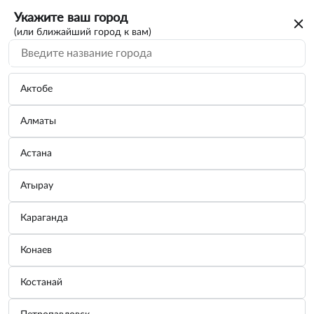
Укажите ваш город
(или ближайший город к вам)
Актобе
Алматы
Астана
Атырау
Караганда
Полироль-очиститель пластика
Конаев
"Dashboard Cleaner" матовый блеск,
яблоко (аэрозоль 750 мл)
Костанай
Бренд:
GRASS