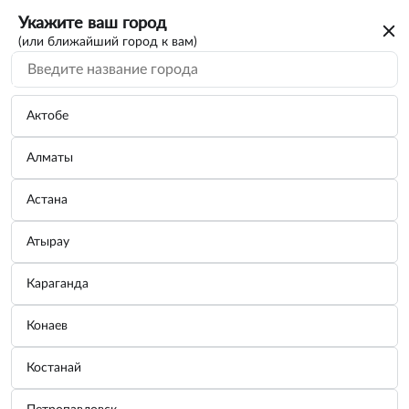
Укажите ваш город
(или ближайший город к вам)
Актобе
Алматы
Астана
Атырау
Караганда
Чернитель шин Матовый LAVR, 650 мл /
Конаев
Ln1433
Костанай
Бренд:
LAVR