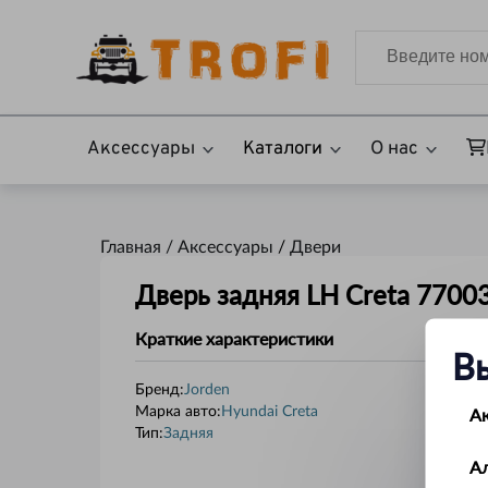
Аксессуары
Каталоги
О нас
Главная /
Аксессуары
/
Двери
Дверь задняя LH Creta 770
Краткие характеристики
В
Бренд:
Jorden
А
Марка авто
:
Hyundai Creta
Тип
:
Задняя
А