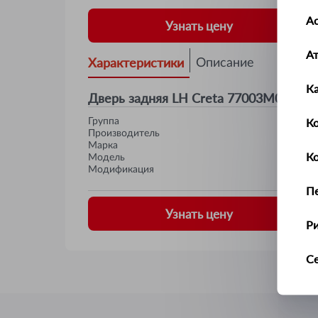
Ас
Узнать цену
А
Характеристики
Описание
К
Дверь задняя LH Creta 77003M0000 J
Ко
Группа
Производитель
Марка
К
Модель
Модификация
П
Узнать цену
Р
С
Т