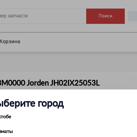
Поиск
Корзина
03M0000 Jorden JH02IX25053L
ыберите город
ктобе
лматы