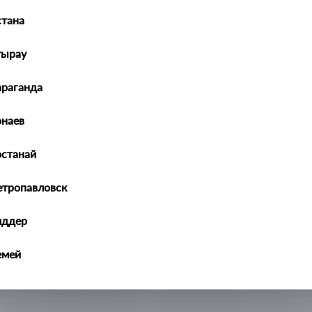
тана
тырау
араганда
orden JH02IX25053L
наев
Дверь задняя
Jorden
Hyundai
останай
Creta
1 GS/GC 2015-2021
етропавловск
иддер
емей
алдыкорган