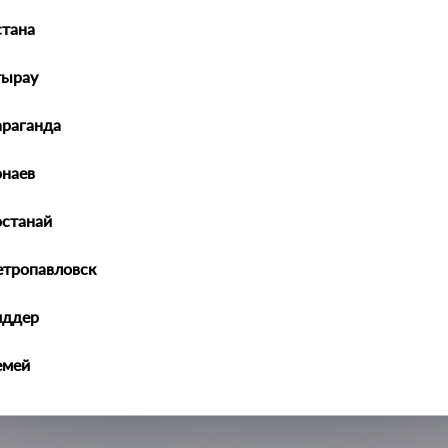
тана
тырау
араганда
orden JH02ELT11052L
наев
Дверь передняя
Jorden
Hyundai
останай
Elantra
5 MD 2010-2016
етропавловск
иддер
емей
алдыкорган