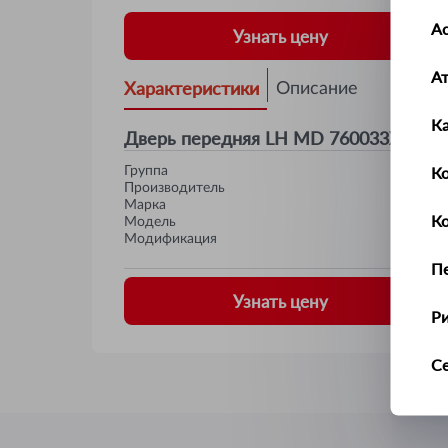
Ас
Узнать цену
А
Характеристики
Описание
К
Дверь передняя LH MD 760033X000 J
Ко
Группа
Производитель
Марка
К
Модель
Модификация
П
Узнать цену
Р
С
Т