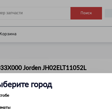
Поиск
Корзина
33X000 Jorden JH02ELT11052L
ыберите город
ктобе
лматы