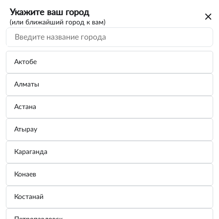
Укажите ваш город
(или ближайший город к вам)
Актобе
Алматы
Астана
Атырау
Караганда
Домкрат бутылочный PREMIUM 4 т
Конаев
БелАК BAK.30012
Костанай
Бренд:
БелАК