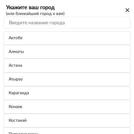
Укажите ваш город
(или ближайший город к вам)
Актобе
Алматы
Астана
Атырау
Караганда
Грузик балансировочный набивной для
Конаев
стальных дисков 35г.
Костанай
Бренд:
Россия