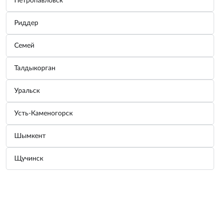
Петропавловск
Узнать цену
Риддер
Характеристики
Семей
Краткие характеристики
Талдыкорган
Тип грузиков:
Набивные
ВСЕ ХАРАКТЕРИСТИКИ
Уральск
Возможно, вас заинтересует
Усть-Каменогорск
Шымкент
Щучинск
Грузик балансировочный 
Грузик балансировочный 