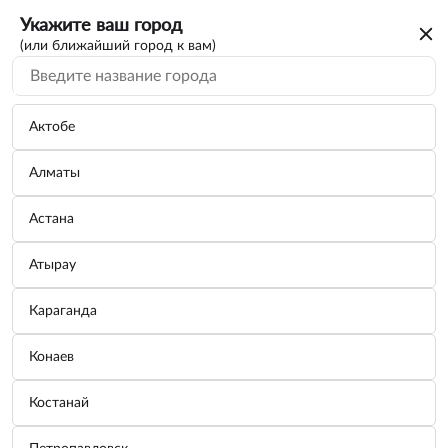
Укажите ваш город
(или ближайший город к вам)
Актобе
Алматы
Астана
Атырау
Караганда
Грузик балансировочный набивной для
Конаев
стальных дисков 25г.
Костанай
Бренд:
Россия