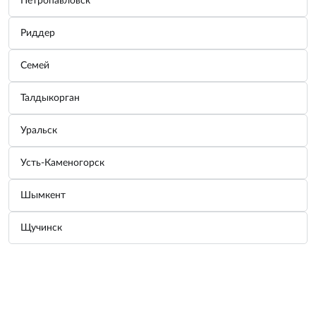
Петропавловск
Узнать цену
Риддер
Характеристики
Семей
Краткие характеристики
Талдыкорган
Тип грузиков:
Набивные
ВСЕ ХАРАКТЕРИСТИКИ
Уральск
Возможно, вас заинтересует
Усть-Каменогорск
Шымкент
Щучинск
Грузик балансировочный 
Грузик балансировочный 