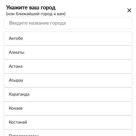
Укажите ваш город
(или ближайший город к вам)
Актобе
Алматы
Астана
Атырау
Караганда
Грузик балансировочный набивной для
Конаев
литых дисков 5г.
Костанай
Бренд:
Россия