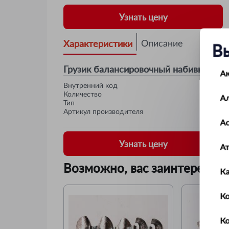
Узнать цену
Характеристики
Описание
В
Грузик балансировочный набивной для
А
Внутренний код
Количество
А
Тип
Артикул производителя
Ас
Узнать цену
А
Возможно, вас заинтересует
К
Ко
К