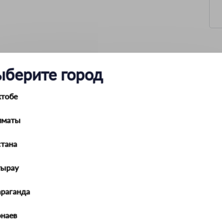
одиодная (806lm 4000K) (FORZA)
ыберите город
Салон
Белый
ктобе
215339
220
Светодиодная
лматы
1
9
тана
А60
4000
Е27
тырау
араганда
наев