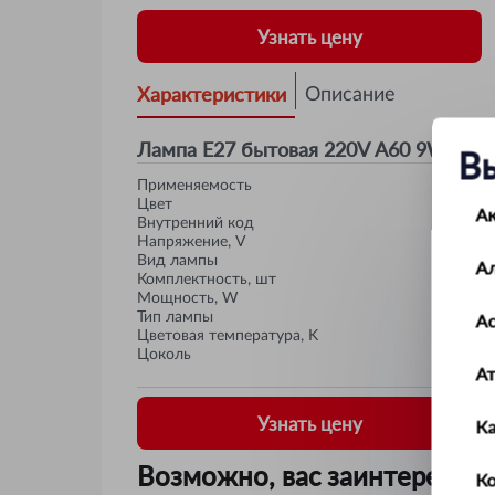
Узнать цену
Характеристики
Описание
Лампа Е27 бытовая 220V А60 9W свет
В
Применяемость
Цвет
А
Внутренний код
Напряжение, V
Вид лампы
А
Комплектность, шт
Мощность, W
Тип лампы
Ас
Цветовая температура, K
Цоколь
А
Узнать цену
К
Возможно, вас заинтересует
Ко