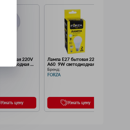
7 бытовая 220V 
Лампа Е27 бытовая 220V 
светодиодная 
А60  9W светодиодная 
4000K) (FORZA)
(806lm 4000K) (FORZA)
Бренд:
FORZA
Узнать цену
Узнать цену