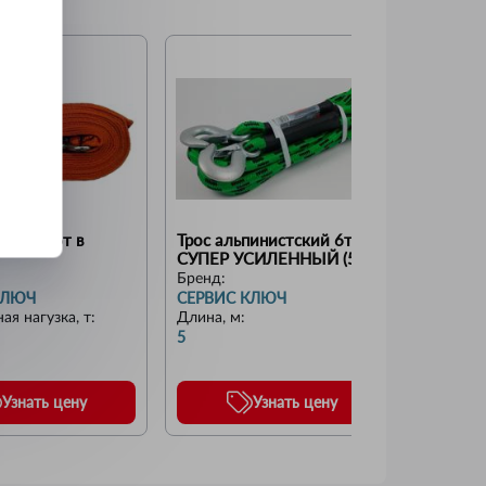
очный 6т в 
Трос альпинистский 6т 
Стропа 
СУПЕР УСИЛЕННЫЙ (5 
(оранже
метров, 2 пришитых 
ширина
Бренд:
Бренд:
усиленных крюка)
КЛЮЧ
СЕРВИС КЛЮЧ
СЕРВИ
ая нагузка, т
:
Длина, м
:
Длина, 
5
100
Узнать цену
Узнать цену