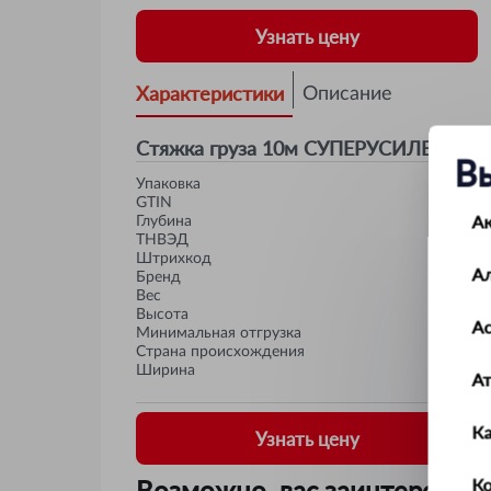
Узнать цену
Характеристики
Описание
Стяжка груза 10м СУПЕРУСИЛЕННАЯ
В
Упаковка
GTIN
А
Глубина
ТНВЭД
Штрихкод
А
Бренд
Вес
Высота
Ас
Минимальная отгрузка
Страна происхождения
Ширина
А
К
Узнать цену
Ко
Возможно, вас заинтересует