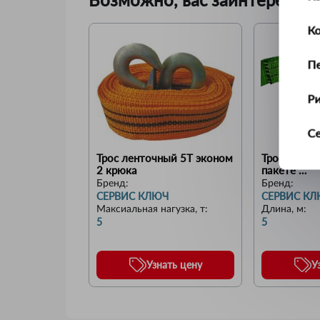
К
П
Р
С
Трос ленточный 5Т эконом 
Трос ленточ
Т
2 крюка
пакете 
СУПЕРУСИ
Бренд:
Бренд:
СЕРВИС КЛЮЧ
СЕРВИС К
У
Максиальная нагузка, т
:
Длина, м
:
5
5
Ус
Узнать цену
У
Ш
Щ