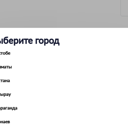
ыберите город
63 мм
ктобе
4660003915488
103 мм
1
лматы
Россия
СЕРВИС КЛЮЧ
0.2 кг
тана
13 мм
1
тырау
араганда
наев