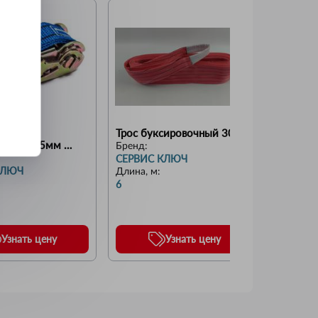
уза 6м 
Трос буксировочный 30т
Трос ле
пилен) 35мм 
пакете 
Бренд:
СУПЕР
СЕРВИС КЛЮЧ
Бренд:
КЛЮЧ
СЕРВИ
Длина, м
:
6
Длина, 
5
Узнать цену
Узнать цену