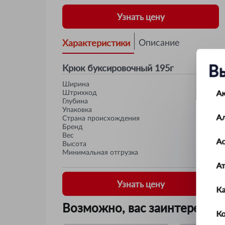
Узнать цену
Характеристики
Описание
В
Крюк буксировочный 195г
Ширина
А
Штрихкод
Глубина
Упаковка
А
Страна происхождения
Бренд
Вес
Ас
Высота
Минимальная отгрузка
А
Узнать цену
К
Возможно, вас заинтересует
Ко