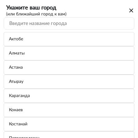
Укажите ваш город
(или ближайший город к вам)
Актобе
Алматы
Астана
Атырау
Караганда
Батарейка CR123A 3V литиевая 1 шт.
Конаев
CR123A-01 AIRLINE
Костанай
Бренд:
AIRLINE