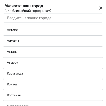
Укажите ваш город
(или ближайший город к вам)
Актобе
Алматы
Астана
Атырау
Караганда
Бампер передний Matiz 96563988 Jorden
Конаев
JH01MTZ01016
Костанай
Бренд:
Jorden