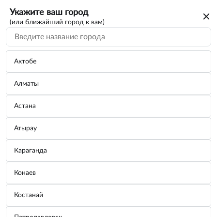
Укажите ваш город
(или ближайший город к вам)
Актобе
Алматы
Астана
Атырау
Караганда
Антифриз X-Freeze (-40) красный G12+
Конаев
5кг
Костанай
Бренд:
ТОСОЛ-СИНТЕЗ