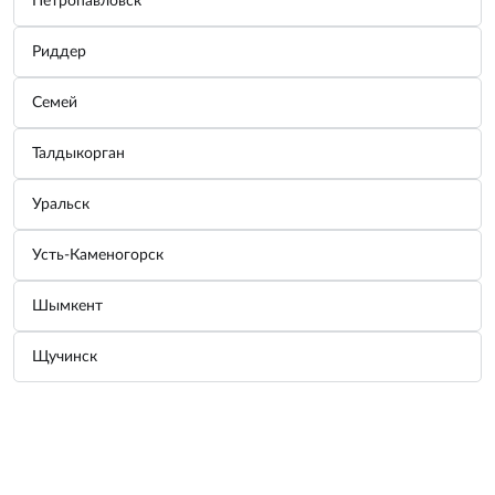
Петропавловск
Узнать цену
Риддер
Характеристики
Семей
Краткие характеристики
Талдыкорган
Объем
5л
Индекс допуска:
G12
Уральск
Цвет
Красный
ВСЕ ХАРАКТЕРИСТИКИ
Усть-Каменогорск
Шымкент
Возможно, вас заинтересует
Щучинск