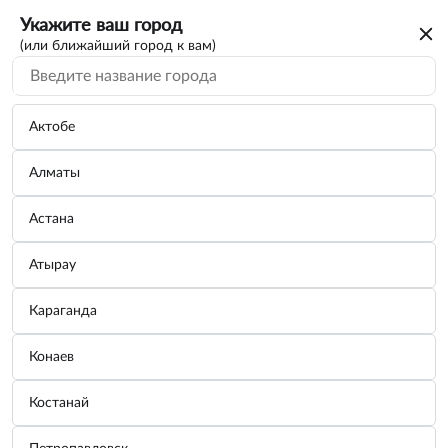
Укажите ваш город
(или ближайший город к вам)
Актобе
Алматы
Астана
Атырау
Караганда
Антенна декоративная прямоугольное
Конаев
основание 65x50 мм Черный
Костанай
Бренд:
SKYWAY