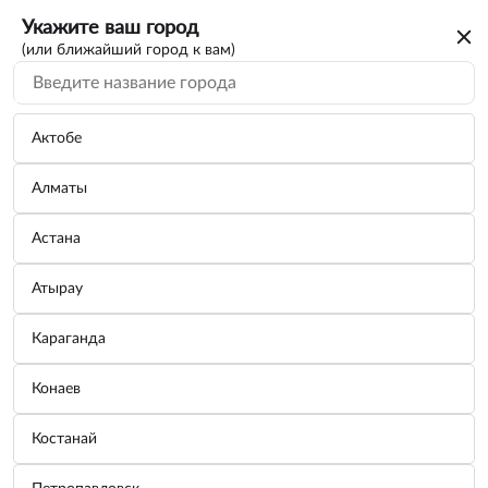
Укажите ваш город
(или ближайший город к вам)
Актобе
Алматы
Астана
Атырау
Караганда
Антенна декоративная 27 см основание
Конаев
70x50 мм Серый
Костанай
Бренд:
SKYWAY