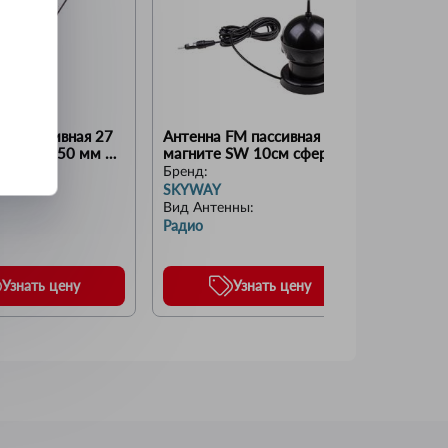
екоративная 27 
Антенна FM пассивная на 
Антенна
ание 70x50 мм 
магните SW 10см сфера 
прямоуг
d7см пластиковый корпус 
Серый
Бренд:
Бренд:
d8см кабель 3м Черный
SKYWAY
SKYWA
Вид Антенны
:
Радио
Узнать цену
Узнать цену