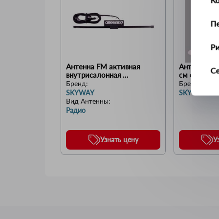
П
Р
Антенна FM активная 
Антенна де
С
внутрисалонная 
см основан
прямоугольная кабель 
Белый
Бренд:
Бренд:
2,1м
SKYWAY
SKYWAY
Т
Вид Антенны
:
Радио
У
Узнать цену
У
Ус
Ш
Щ