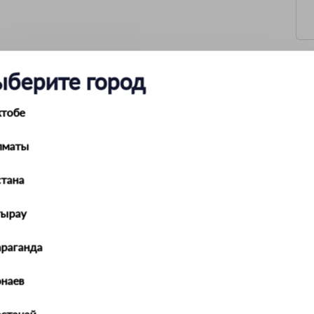
ыберите город
са с регулируемым наклоном основание 90x30 мм Сер
ктобе
Металл/пластик
Серый
от 16 до 20
лматы
00000107365
2
тана
1
тырау
араганда
наев
останай