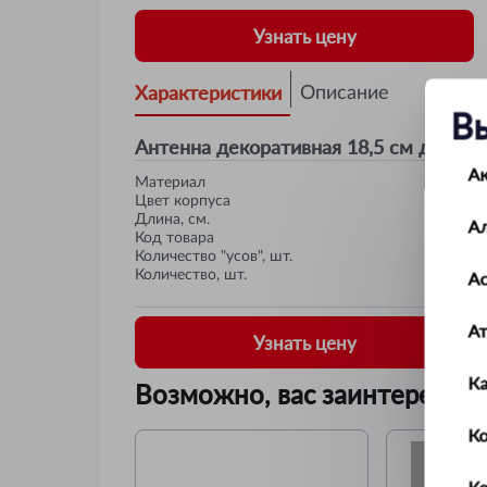
Узнать цену
Характеристики
Описание
В
Антенна декоративная 18,5 см два у
А
Материал
Цвет корпуса
Длина, см.
А
Код товара
Количество "усов", шт.
Количество, шт.
Ас
А
Узнать цену
К
Возможно, вас заинтересует
Ко
К