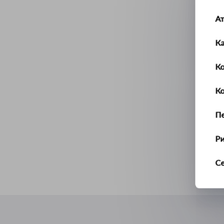
А
К
Ко
К
П
Р
С
Т
У