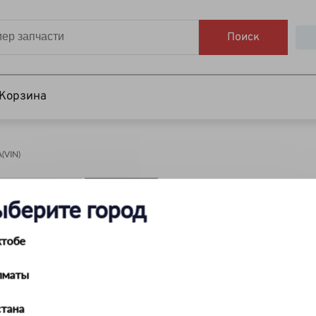
Поиск
Корзина
VIN)
НАЙТИ
ыберите город
ктобе
лматы
тана