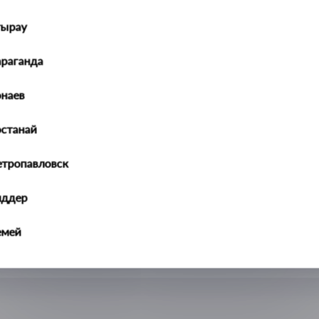
тырау
араганда
наев
останай
етропавловск
иддер
емей
алдыкорган
ральск