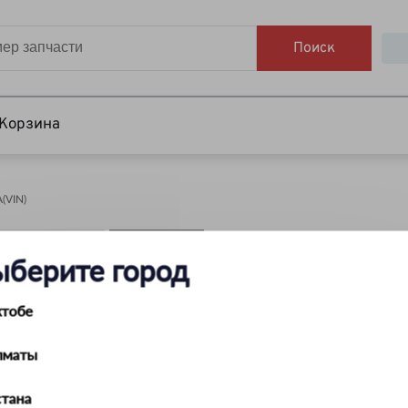
Поиск
Корзина
VIN)
НАЙТИ
ыберите город
ктобе
лматы
тана