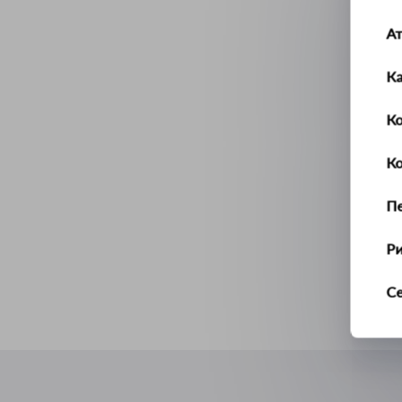
А
К
Ко
К
П
Р
С
Т
У