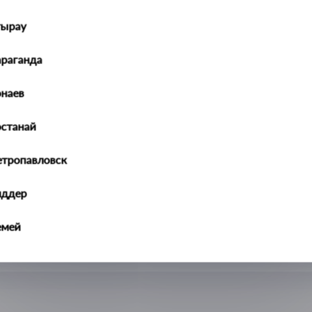
тырау
араганда
наев
останай
етропавловск
иддер
емей
алдыкорган
ральск