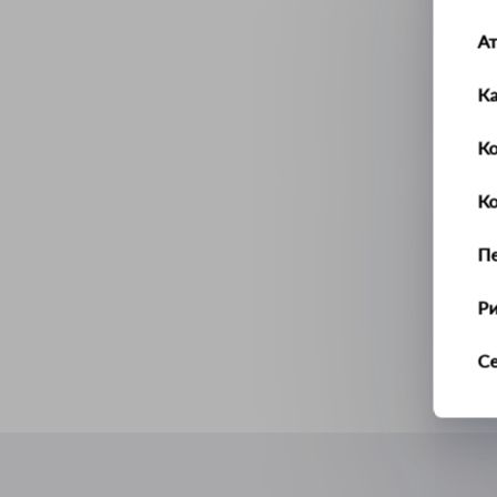
А
К
Ко
К
П
Р
С
Т
У