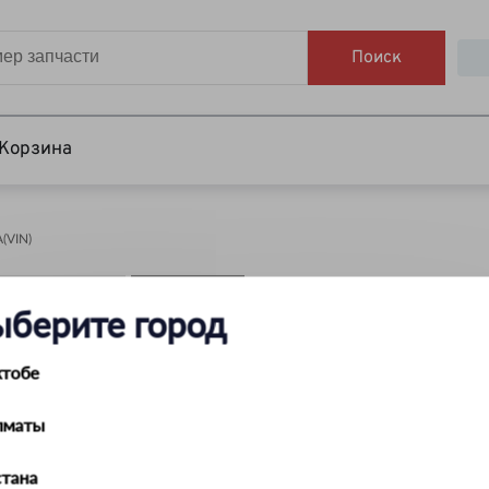
Поиск
Корзина
VIN)
НАЙТИ
ыберите город
ктобе
лматы
тана