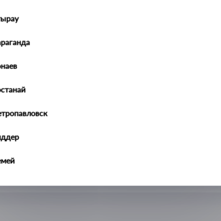
тырау
араганда
наев
останай
етропавловск
иддер
емей
алдыкорган
ральск