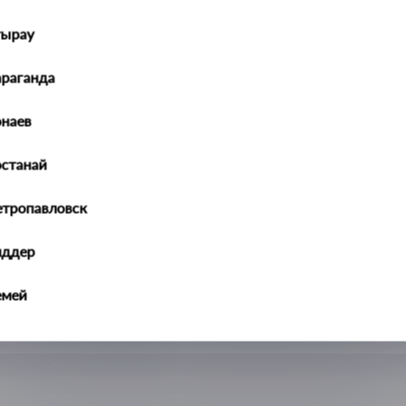
тырау
араганда
наев
останай
етропавловск
иддер
емей
алдыкорган
ральск