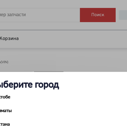
Поиск
Корзина
VIN)
НАЙТИ
ыберите город
ктобе
лматы
тана