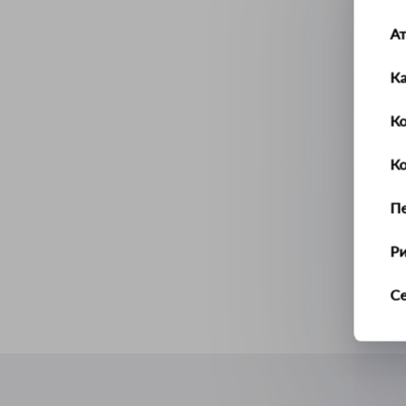
А
К
Ко
К
П
Р
С
Т
У