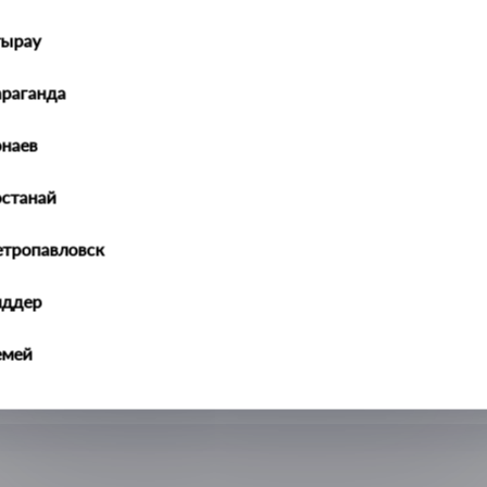
тырау
араганда
наев
останай
етропавловск
иддер
емей
алдыкорган
ральск