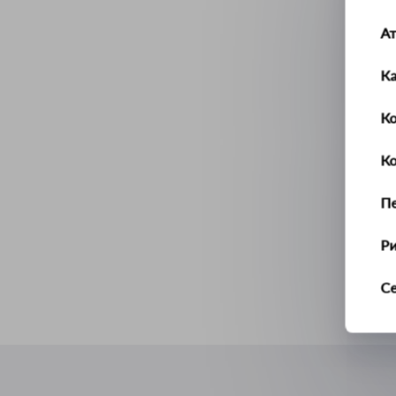
А
К
Ко
К
П
Р
С
Т
У