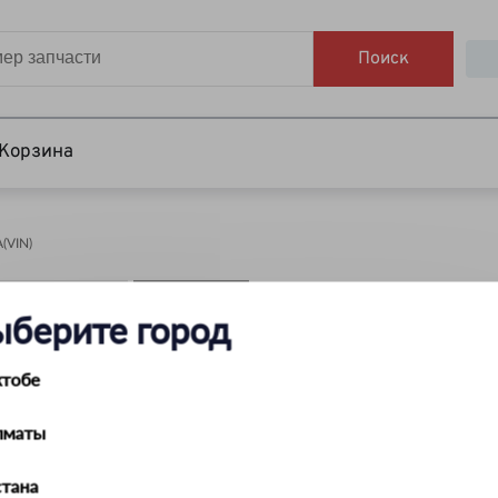
Поиск
Корзина
VIN)
НАЙТИ
ыберите город
ктобе
лматы
тана