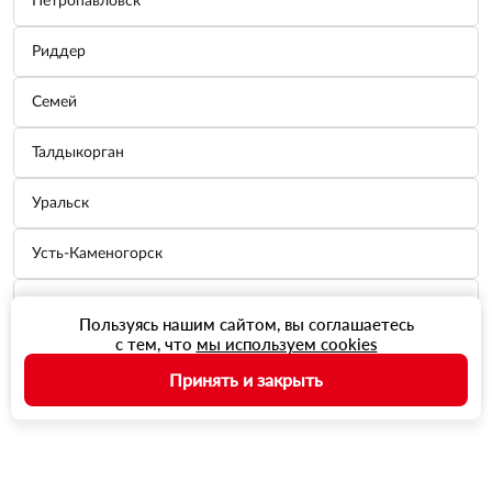
Петропавловск
Для себя
Для бизнеса
Риддер
Удобный поиск
Найдем запчасти по VIN, по Модели машины, по артикулу
Семей
детали
Бонусы для себя и друзей
Начисляются мгновенно и можно расплатиться при покупке
Талдыкорган
запчастей
Простое оформление покупки
С онлайн оплатой и отслеживанием статуса заказа
Уральск
Онлайн гараж и множество автотоваров для авто
Отслеживание состояния авто и доп. аксессуары в нашем
Усть-Каменогорск
магазине
Шымкент
Пользуясь нашим сайтом, вы соглашаетесь
с тем, что
мы используем cookies
Щучинск
Принять и закрыть
Главная
Аксессуары
Корзина
Войти