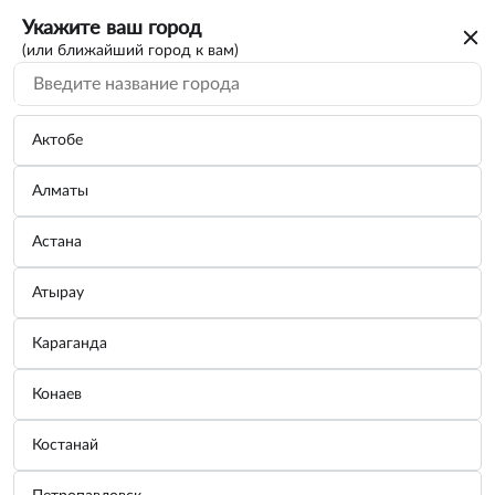
Укажите ваш город
(или ближайший город к вам)
Актобе
Алматы
Вы искали каталог на автомобиль
Астана
SEAT
Атырау
Для дальнейшего просмотра нужно авторизоваться. От
только номер телефона
вас потребуется
Караганда
Зарегистрироваться
Конаев
Войти
Костанай
Что мы даем вам?