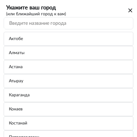
Укажите ваш город
(или ближайший город к вам)
Актобе
Алматы
Вы искали каталог на автомобиль
Астана
OPEL-VAUXHALL
Атырау
Для дальнейшего просмотра нужно авторизоваться. От
только номер телефона
вас потребуется
Караганда
Зарегистрироваться
Конаев
Войти
Костанай
Что мы даем вам?