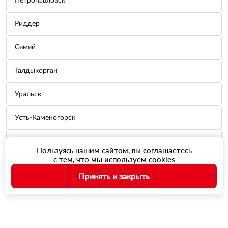
Петропавловск
Для себя
Для бизнеса
Риддер
Удобный поиск
Найдем запчасти по VIN, по Модели машины, по артикулу
Семей
детали
Бонусы для себя и друзей
Начисляются мгновенно и можно расплатиться при покупке
Талдыкорган
запчастей
Простое оформление покупки
С онлайн оплатой и отслеживанием статуса заказа
Уральск
Онлайн гараж и множество автотоваров для авто
Отслеживание состояния авто и доп. аксессуары в нашем
Усть-Каменогорск
магазине
Шымкент
Пользуясь нашим сайтом, вы соглашаетесь
с тем, что
мы используем cookies
Щучинск
Принять и закрыть
Главная
Аксессуары
Корзина
Войти