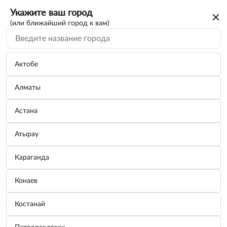
Укажите ваш город
(или ближайший город к вам)
Поиск по каталогу
По VIN/Узлам
По параметрам
Актобе
Алматы
Астана
Атырау
Вы искали каталог на автомобиль
Караганда
DODGE
Конаев
Для дальнейшего просмотра нужно авторизоваться. От вас
только номер телефона
потребуется
Костанай
Зарегистрироваться